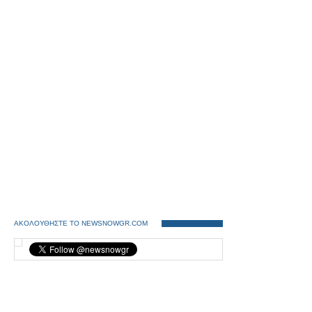
ΑΚΟΛΟΥΘΗΣΤΕ ΤΟ NEWSNOWGR.COM