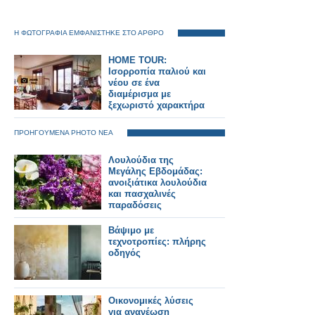
Η ΦΩΤΟΓΡΑΦΙΑ ΕΜΦΑΝΙΣΤΗΚΕ ΣΤΟ ΑΡΘΡΟ
HOME TOUR:
Ισορροπία παλιού και
νέου σε ένα
διαμέρισμα με
ξεχωριστό χαρακτήρα
ΠΡΟΗΓΟΥΜΕΝΑ PHOTO ΝΕΑ
Λουλούδια της
Μεγάλης Εβδομάδας:
ανοιξιάτικα λουλούδια
και πασχαλινές
παραδόσεις
Βάψιμο με
τεχνοτροπίες: πλήρης
οδηγός
Οικονομικές λύσεις
για ανανέωση