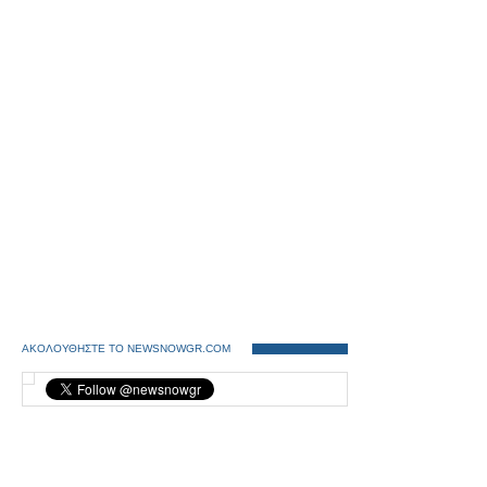
ΑΚΟΛΟΥΘΗΣΤΕ ΤΟ NEWSNOWGR.COM