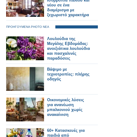
Ισορροπία παλιού και
νέου σε ένα
διαμέρισμα με
ξεχωριστό χαρακτήρα
ΠΡΟΗΓΟΥΜΕΝΑ PHOTO ΝΕΑ
Λουλούδια της
Μεγάλης Εβδομάδας:
ανοιξιάτικα λουλούδια
και πασχαλινές
παραδόσεις
Βάψιμο με
τεχνοτροπίες: πλήρης
οδηγός
Οικονομικές λύσεις
για ανανέωση
μπαλκονιού χωρίς
ανακαίνιση
60+ Κατασκευές για
παιδιά από