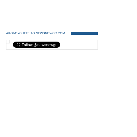
ΑΚΟΛΟΥΘΗΣΤΕ ΤΟ NEWSNOWGR.COM