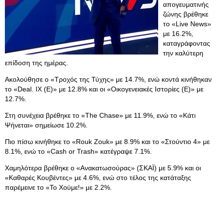
απογευματινής
ζώνης βρέθηκε
το «Live News»
με 16.2%,
καταγράφοντας
την καλύτερη
επίδοση της ημέρας.
Ακολούθησε ο «Τροχός της Τύχης» με 14.7%, ενώ κοντά κινήθηκαν
το «Deal. IX (E)» με 12.8% και οι «Οικογενειακές Ιστορίες (E)» με
12.7%.
Στη συνέχεια βρέθηκε το «The Chase» με 11.9%, ενώ το «Κάτι
Ψήνεται» σημείωσε 10.2%.
Πιο πίσω κινήθηκε το «Rouk Zouk» με 8.9% και το «Στούντιο 4» με
8.1%, ενώ το «Cash or Trash» κατέγραψε 7.1%.
Χαμηλότερα βρέθηκε ο «Ανακατωσούρας» (ΣΚΑΪ) με 5.9% και οι
«Καθαρές Κουβέντες» με 4.6%, ενώ στο τέλος της κατάταξης
παρέμεινε το «Το Χούμε!» με 2.2%.