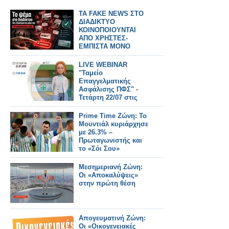
TA FAKE NEWS ΣΤΟ
ΔΙΑΔΙΚΤΥΟ
ΚΟΙΝΟΠΟΙΟΥΝΤΑΙ
ΑΠΟ ΧΡΗΣΤΕΣ-
ΕΜΠΙΣΤΑ ΜΟΝΟ
ΑΞΙΟΠΙΣΤΑ SITE
LIVE WEBINAR
"Ταμείο
Επαγγελματικής
Ασφάλισης ΠΦΣ" -
Τετάρτη 22/07 στις
17:00
Prime Time Ζώνη: Το
Μουντιάλ κυριάρχησε
με 26.3% –
Πρωταγωνιστής και
το «Σόι Σου»
Μεσημεριανή Ζώνη:
Οι «Αποκαλύψεις»
στην πρώτη θέση
Απογευματινή Ζώνη:
Οι «Οικογενειακές