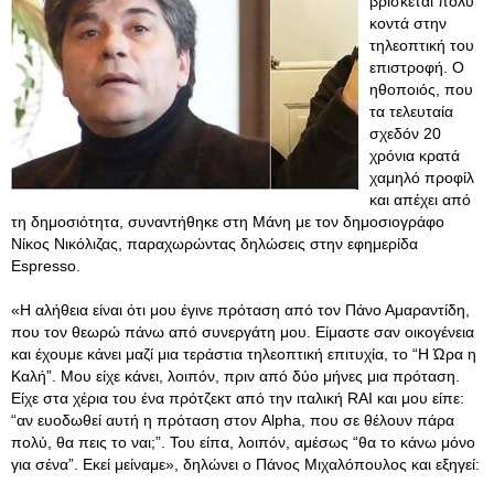
βρίσκεται πολύ
κοντά στην
τηλεοπτική του
επιστροφή. Ο
ηθοποιός, που
τα τελευταία
σχεδόν 20
χρόνια κρατά
χαμηλό προφίλ
και απέχει από
τη δημοσιότητα, συναντήθηκε στη Μάνη με τον δημοσιογράφο
Νίκος Νικόλιζας, παραχωρώντας δηλώσεις στην εφημερίδα
Espresso.
«Η αλήθεια είναι ότι μου έγινε πρόταση από τον Πάνο Αμαραντίδη,
που τον θεωρώ πάνω από συνεργάτη μου. Είμαστε σαν οικογένεια
και έχουμε κάνει μαζί μια τεράστια τηλεοπτική επιτυχία, το “Η Ώρα η
Καλή”. Μου είχε κάνει, λοιπόν, πριν από δύο μήνες μια πρόταση.
Είχε στα χέρια του ένα πρότζεκτ από την ιταλική RAI και μου είπε:
“αν ευοδωθεί αυτή η πρόταση στον Alpha, που σε θέλουν πάρα
πολύ, θα πεις το ναι;”. Του είπα, λοιπόν, αμέσως “θα το κάνω μόνο
για σένα”. Εκεί μείναμε», δηλώνει ο Πάνος Μιχαλόπουλος και εξηγεί: