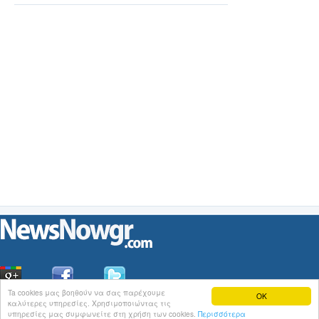
σύγχρονης
υγειονομικής
φροντίδας
Ta cookies μας βοηθούν να σας παρέχουμε
OK
καλύτερες υπηρεσίες. Χρησιμοποιώντας τις
Οι
Ειδήσεις
του NewsNowgr.com στο
iNews
υπηρεσίες μας συμφωνείτε στη χρήση των cookies.
Περισσότερα