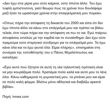
«Δεν έχω στα χέρια μου ούτε κείμενα, ούτε τίποτα άλλο. Του έχω
τυφλή εμπιστοσύνη, γιατί θεωρώ πως τα χρόνια που δουλέψαμε
μαζί ήταν τα ωραιότερα χρόνια στην επαγγελματική μου πορεία».
«Όπως πήρα την απόφαση τη δεκαετία του 2000 και είπα ότι δεν
έχω τίποτα άλλο να κάνω στο επάγγελμά μου και πρέπει να βάλω
τελεία, έτσι τώρα πήρα και την απόφαση να πω το ναι. Εγώ παίρνω
αποφάσεις εντελώς με την καρδιά και το συναίσθημα. Δεν έχω ούτε
πρεμούρα ούτε στερητικό σύνδρομο για το επάγγελμά μου. Τα έχω
κάνει όλα και τα έχω γευτεί όλα. Είμαι πλήρης», επισημαίνει στη
συνέχεια της τοποθέτησής του ο Πάνος Μιχαλόπουλος και
καταλήγει:
«Εγώ αυτό που ζήτησα σε αυτή τη νέα τηλεοπτική πρόταση είναι
να μην κουράζομαι πολύ. Κρατιέμαι πολύ καλά και αυτό μου το λένε
όλοι. Κάνω καθημερινά τη γυμναστική μου, τα μπάνια μου και είμαι
σε πολύ καλή φόρμα. Βλέπω μόνο αθλητικά και διαβάζω αρκετά
βιβλία».
Πηγή: tvnea.com