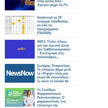
στην prime time -
Έφτασε μέχρι 31,7%
Αναλυτικά τα 15'
νούμερα τηλεθέασης
σε όλα τα
προγράμματα
(7/6/2026)
ΑΝΤ1: Τίτλοι τέλους
για την πρωινή ζώνη
του Σαββατοκύριακου
– Επιστροφή στις
επαναλήψεις...
Σωτήρης Τσαφούλιας:
Το επόμενο βήμα μετά
το «Ριφιφί» είναι μια
σειρά 60 επεισοδίων -
Σε αυτό το κανάλι θα
την δουμε;
7ο Συνέδριο
Φαρμακοποιών
Πελοποννήσου: Ο
φαρμακοποιός στο
επίκεντρο της