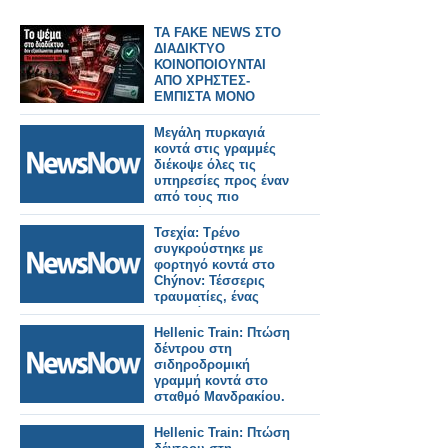
TA FAKE NEWS ΣΤΟ
ΔΙΑΔΙΚΤΥΟ
ΚΟΙΝΟΠΟΙΟΥΝΤΑΙ
ΑΠΟ ΧΡΗΣΤΕΣ-
ΕΜΠΙΣΤΑ ΜΟΝΟ
ΑΞΙΟΠΙΣΤΑ SITE
Μεγάλη πυρκαγιά
κοντά στις γραμμές
διέκοψε όλες τις
υπηρεσίες προς έναν
από τους πιο
πολυσύχναστους
σιδηροδρομικούς
Τσεχία: Τρένο
σταθμούς του
συγκρούστηκε με
Λονδίνου.
φορτηγό κοντά στο
Chýnov: Τέσσερις
τραυματίες, ένας
σοβαρά.
Hellenic Train: Πτώση
δέντρου στη
σιδηροδρομική
γραμμή κοντά στο
σταθμό Μανδρακίου.
Hellenic Train: Πτώση