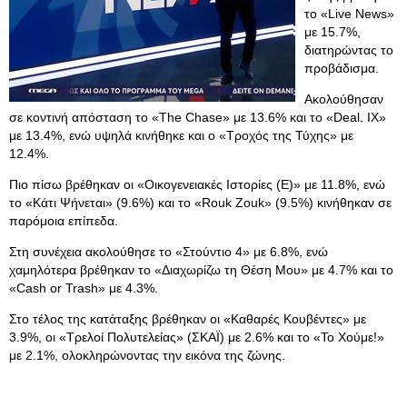
το «Live News»
με 15.7%,
διατηρώντας το
προβάδισμα.
Ακολούθησαν
σε κοντινή απόσταση το «The Chase» με 13.6% και το «Deal. IX»
με 13.4%, ενώ υψηλά κινήθηκε και ο «Τροχός της Τύχης» με
12.4%.
Πιο πίσω βρέθηκαν οι «Οικογενειακές Ιστορίες (E)» με 11.8%, ενώ
το «Κάτι Ψήνεται» (9.6%) και το «Rouk Zouk» (9.5%) κινήθηκαν σε
παρόμοια επίπεδα.
Στη συνέχεια ακολούθησε το «Στούντιο 4» με 6.8%, ενώ
χαμηλότερα βρέθηκαν το «Διαχωρίζω τη Θέση Μου» με 4.7% και το
«Cash or Trash» με 4.3%.
Στο τέλος της κατάταξης βρέθηκαν οι «Καθαρές Κουβέντες» με
3.9%, οι «Τρελοί Πολυτελείας» (ΣΚΑΪ) με 2.6% και το «Το Χούμε!»
με 2.1%, ολοκληρώνοντας την εικόνα της ζώνης.