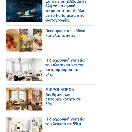
Eurovision 2026: Δείτε
όλη την σκηνική
παρουσία του Ακύλα
με το Ferto μέσα από
φωτογραφίες
Decoupage σε ψάθινα
καπέλα, τσάντες
Η διαχρονική γοητεία
του κλασικού και του
ασπρόμαυρου σε
54τμ
ΜΙΚΡΟΙ ΧΩΡΟΙ:
Αισθητική και
λειτουργικότητα σε
39τμ
Η διαχρονική γοητεία
του λευκού σε 55τμ