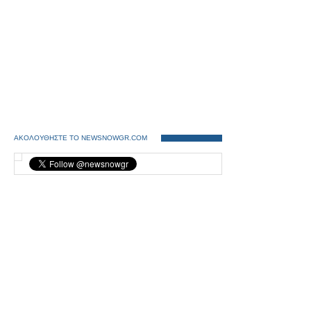
ΑΚΟΛΟΥΘΗΣΤΕ ΤΟ NEWSNOWGR.COM