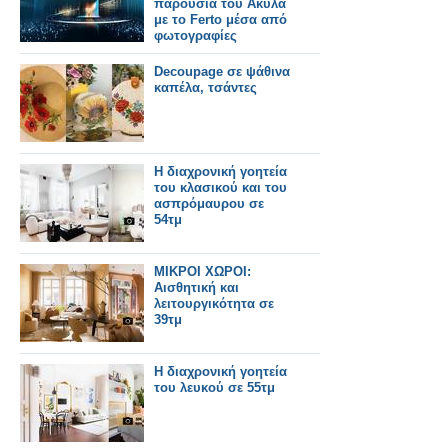
παρουσία του Ακύλα
με το Ferto μέσα από
φωτογραφίες
Decoupage σε ψάθινα
καπέλα, τσάντες
Η διαχρονική γοητεία
του κλασικού και του
ασπρόμαυρου σε
54τμ
ΜΙΚΡΟΙ ΧΩΡΟΙ:
Αισθητική και
λειτουργικότητα σε
39τμ
Η διαχρονική γοητεία
του λευκού σε 55τμ