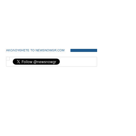
ΑΚΟΛΟΥΘΗΣΤΕ ΤΟ NEWSNOWGR.COM