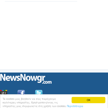
Ta cookies μας βοηθούν να σας παρέχουμε
OK
καλύτερες υπηρεσίες. Χρησιμοποιώντας τις
Οι
Ειδήσεις
του NewsNowgr.com στο
iNews
υπηρεσίες μας συμφωνείτε στη χρήση των cookies.
Περισσότερα