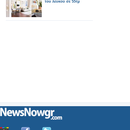
του λευκού σε 55τμ