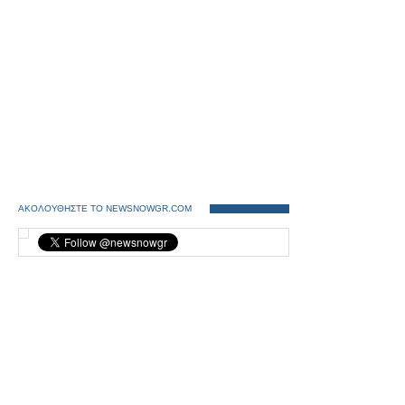
ΑΚΟΛΟΥΘΗΣΤΕ ΤΟ NEWSNOWGR.COM