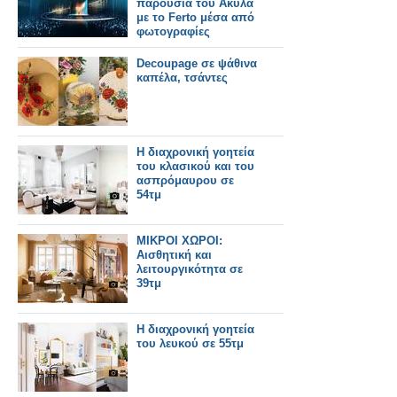
παρουσία του Ακύλα
με το Ferto μέσα από
φωτογραφίες
Decoupage σε ψάθινα
καπέλα, τσάντες
Η διαχρονική γοητεία
του κλασικού και του
ασπρόμαυρου σε
54τμ
ΜΙΚΡΟΙ ΧΩΡΟΙ:
Αισθητική και
λειτουργικότητα σε
39τμ
Η διαχρονική γοητεία
του λευκού σε 55τμ