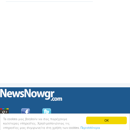
Ta cookies μας βοηθούν να σας παρέχουμε
OK
καλύτερες υπηρεσίες. Χρησιμοποιώντας τις
Οι
Ειδήσεις
του NewsNowgr.com στο
iNews
υπηρεσίες μας συμφωνείτε στη χρήση των cookies.
Περισσότερα