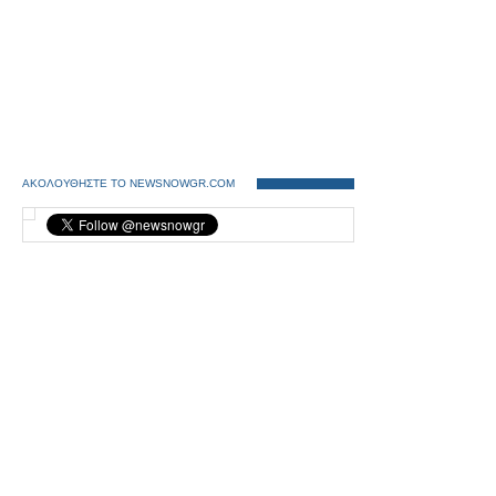
ΑΚΟΛΟΥΘΗΣΤΕ ΤΟ NEWSNOWGR.COM