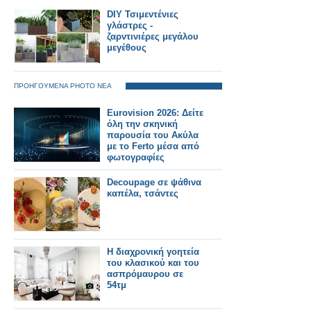
DIY Τσιμεντένιες
γλάστρες -
ζαρντινιέρες μεγάλου
μεγέθους
ΠΡΟΗΓΟΥΜΕΝΑ PHOTO ΝΕΑ
Eurovision 2026: Δείτε
όλη την σκηνική
παρουσία του Ακύλα
με το Ferto μέσα από
φωτογραφίες
Decoupage σε ψάθινα
καπέλα, τσάντες
Η διαχρονική γοητεία
του κλασικού και του
ασπρόμαυρου σε
54τμ