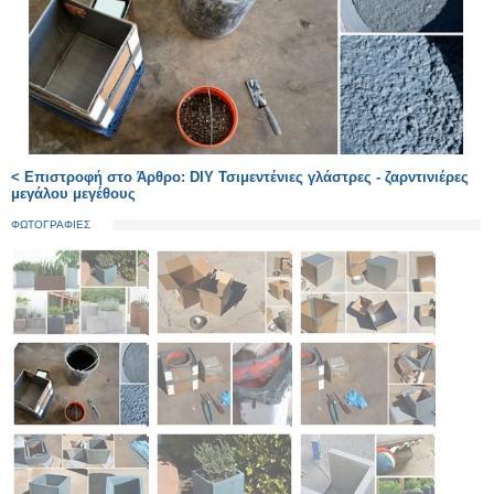
< Επιστροφή στο Άρθρο: DIY Τσιμεντένιες γλάστρες - ζαρντινιέρες
μεγάλου μεγέθους
ΦΩΤΟΓΡΑΦΙΕΣ