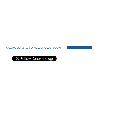
ΑΚΟΛΟΥΘΗΣΤΕ ΤΟ NEWSNOWGR.COM