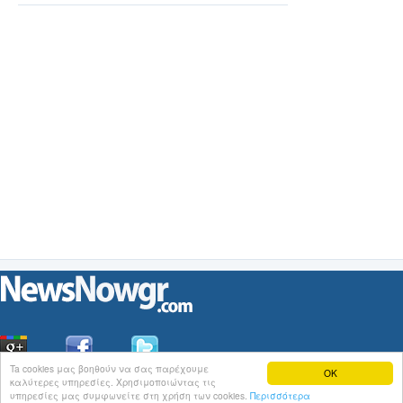
Ta cookies μας βοηθούν να σας παρέχουμε
OK
καλύτερες υπηρεσίες. Χρησιμοποιώντας τις
Οι
Ειδήσεις
του NewsNowgr.com στο
iNews
υπηρεσίες μας συμφωνείτε στη χρήση των cookies.
Περισσότερα