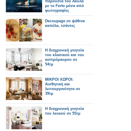
παρουσία του Ακύλα
με το Ferto μέσα από
φωτογραφίες
Decoupage σε ψάθινα
καπέλα, τσάντες
Η διαχρονική γοητεία
του κλασικού και του
ασπρόμαυρου σε
54τμ
ΜΙΚΡΟΙ ΧΩΡΟΙ:
Αισθητική και
λειτουργικότητα σε
39τμ
Η διαχρονική γοητεία
του λευκού σε 55τμ