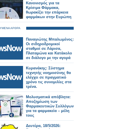
Κανονισμός για τα
Κρίσιμα Φάρμακα,
θωρακίζει την επάρκεια
φαρμάκων στην Ευρώπη
ΥΜΕΝΑ ΑΡΘΡΑ
Παναγιώτης Μπαλωμένος:
Οι σιδηροδρομικοί
σταθμοί σε Λάρισα,
Πλαταμώνα και Κατάκολο
σε διάλογο με την αγορά
και την τοπική κοινωνία –
Όλο το σχέδιο της
Κυρανάκης: Σύστημα
ΓΑΙΑΟΣΕ
τεχνητής νοημοσύνης θα
ελέγχει σε πραγματικό
χρόνο τις συνομιλίες στα
τρένα.
Μολυσματικά απόβλητα:
Aποζημίωση των
Φαρμακευτικών Συλλόγων
για τα φαρμακεία – μέλη
τους
Δευτέρα, 18/5/2026: