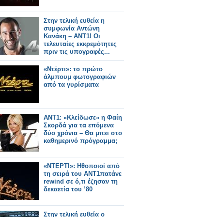
Στην τελική ευθεία η
συμφωνία Αντώνη
Κανάκη – ΑΝΤ1! Οι
τελευταίες εκκρεμότητες
πριν τις υπογραφές...
«Ντέρτι»: το πρώτο
άλμπουμ φωτογραφιών
από τα γυρίσματα
ANT1: «Κλείδωσε» η Φαίη
Σκορδά για τα επόμενα
δύο χρόνια – Θα μπει στο
καθημερινό πρόγραμμα;
«ΝΤΕΡΤΙ»: Ηθοποιοί από
τη σειρά του ΑΝΤ1πατάνε
rewind σε ό,τι έζησαν τη
δεκαετία του ’80
Στην τελική ευθεία ο