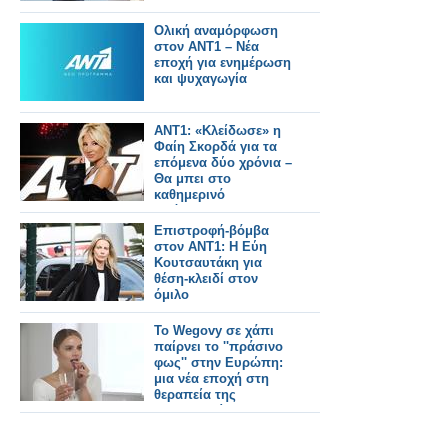
Ολική αναμόρφωση
στον ΑΝΤ1 – Νέα
εποχή για ενημέρωση
και ψυχαγωγία
ANT1: «Κλείδωσε» η
Φαίη Σκορδά για τα
επόμενα δύο χρόνια –
Θα μπει στο
καθημερινό
πρόγραμμα;
Επιστροφή-βόμβα
στον ΑΝΤ1: Η Εύη
Κουτσαυτάκη για
θέση-κλειδί στον
όμιλο
Το Wegovy σε χάπι
παίρνει το ''πράσινο
φως'' στην Ευρώπη:
μια νέα εποχή στη
θεραπεία της
παχυσαρκίας