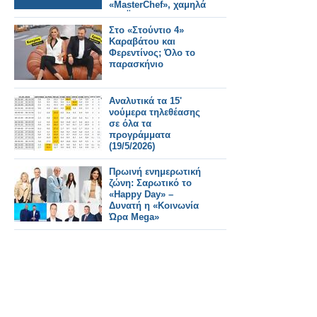
«MasterChef», χαμηλά
ΣΚΑΪ και Open
Στο «Στούντιο 4»
Καραβάτου και
Φερεντίνος; Όλο το
παρασκήνιο
Αναλυτικά τα 15'
νούμερα τηλεθέασης
σε όλα τα
προγράμματα
(19/5/2026)
Πρωινή ενημερωτική
ζώνη: Σαρωτικό το
«Happy Day» –
Δυνατή η «Κοινωνία
Ώρα Mega»