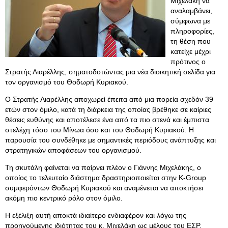
Μιχελάκη να
αναλαμβάνει,
σύμφωνα με
πληροφορίες,
τη θέση που
κατείχε μέχρι
πρότινος ο
Στρατής Λιαρέλλης, σηματοδοτώντας μια νέα διοικητική σελίδα για
τον οργανισμό του Θοδωρή Κυριακού.
Ο Στρατής Λιαρέλλης αποχωρεί έπειτα από μια πορεία σχεδόν 39
ετών στον όμιλο, κατά τη διάρκεια της οποίας βρέθηκε σε καίριες
θέσεις ευθύνης και αποτέλεσε ένα από τα πιο στενά και έμπιστα
στελέχη τόσο του Μίνωα όσο και του Θοδωρή Κυριακού. Η
παρουσία του συνδέθηκε με σημαντικές περιόδους ανάπτυξης και
στρατηγικών αποφάσεων του οργανισμού.
Τη σκυτάλη φαίνεται να παίρνει πλέον ο Γιάννης Μιχελάκης, ο
οποίος το τελευταίο διάστημα δραστηριοποιείται στην K-Group
συμφερόντων Θοδωρή Κυριακού και αναμένεται να αποκτήσει
ακόμη πιο κεντρικό ρόλο στον όμιλο.
Η εξέλιξη αυτή αποκτά ιδιαίτερο ενδιαφέρον και λόγω της
προηγούμενης ιδιότητας του κ. Μιχελάκη ως μέλους του ΕΣΡ.