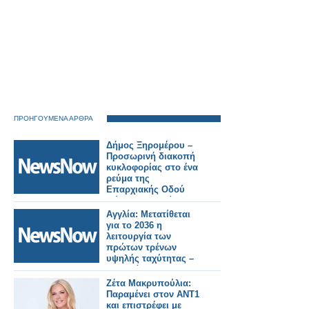
ΠΡΟΗΓΟΥΜΕΝΑ ΑΡΘΡΑ
Δήμος Ξηρομέρου –
Προσωρινή διακοπή
κυκλοφορίας στο ένα
ρεύμα της
Επαρχιακής Οδού
Μύτικα – Παλαίρου.
Αγγλία: Μετατίθεται
για το 2036 η
λειτουργία των
πρώτων τρένων
υψηλής ταχύτητας –
Υπερβάσεις 107 δισ.
λιρών
Ζέτα Μακρυπούλια:
Παραμένει στον ΑΝΤ1
και επιστρέφει με