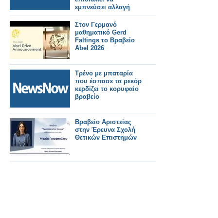
εμπνεύσει αλλαγή
στον
ανδροκρατούμενο
Στον Γερμανό
τομέα,
μαθηματικό Gerd
Faltings το Βραβείο
Abel 2026
Τρένο με μπαταρία
που έσπασε τα ρεκόρ
κερδίζει το κορυφαίο
βραβείο
Βραβείο Αριστείας
στην Έρευνα Σχολή
Θετικών Επιστημών