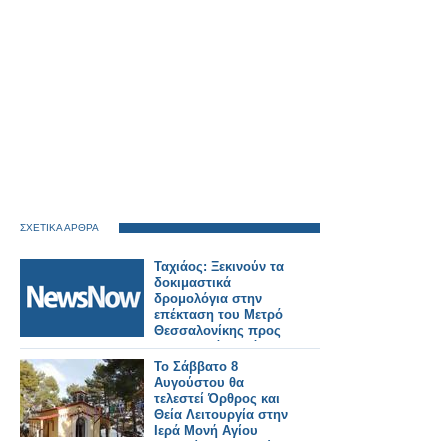
ΣΧΕΤΙΚΑ ΑΡΘΡΑ
Ταχιάος: Ξεκινούν τα
δοκιμαστικά
δρομολόγια στην
επέκταση του Μετρό
Θεσσαλονίκης προς
Καλαμαριά – Στόχος η
λειτουργία έως το
Το Σάββατο 8
τέλος του μήνα.
Αυγούστου θα
τελεστεί Όρθρος και
Θεία Λειτουργία στην
Ιερά Μονή Αγίου
Γεωργίου Αστακού