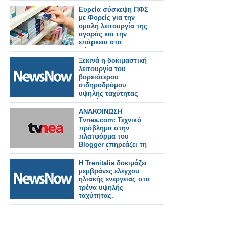
στις 07:00 το πρωί.
Ευρεία σύσκεψη ΠΦΣ
με Φορείς για την
ομαλή λειτουργία της
αγοράς και την
επάρκεια στα
φάρμακα!
Ξεκινά η δοκιμαστική
λειτουργία του
βορειότερου
σιδηροδρόμου
υψηλής ταχύτητας
της Κίνας.
ΑΝΑΚΟΙΝΩΣΗ
Tvnea.com: Τεχνικό
πρόβλημα στην
πλατφόρμα του
Blogger επηρεάζει τη
λειτουργία της
ιστοσελίδας
Η Trenitalia δοκιμάζει
μεμβράνες ελέγχου
ηλιακής ενέργειας στα
τρένα υψηλής
ταχύτητας.