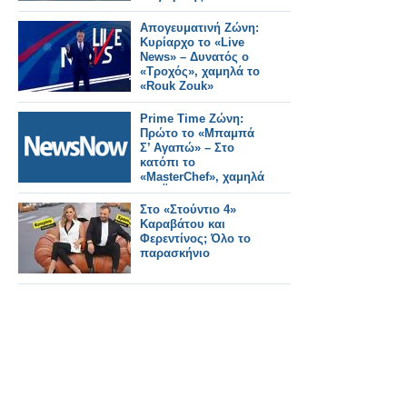
Απογευματινή Ζώνη:
Κυρίαρχο το «Live
News» – Δυνατός ο
«Τροχός», χαμηλά το
«Rouk Zouk»
Prime Time Ζώνη:
Πρώτο το «Μπαμπά
Σ’ Αγαπώ» – Στο
κατόπι το
«MasterChef», χαμηλά
ΣΚΑΪ και Open
Στο «Στούντιο 4»
Καραβάτου και
Φερεντίνος; Όλο το
παρασκήνιο