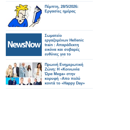
Πέμπτη, 28/5/2026:
Εργασίες ημέρας
Σωματείο
εργαζομένων Hellenic
train : Απαράδεκτη
εικόνα και σοβαρές
ευθύνες για το
χθεσινό χάος στη
γραμμή Αεροδρομίου.
Πρωινή Ενημερωτική
Ζώνη: Η «Κοινωνία
Ώρα Mega» στην
κορυφή –Απο πολύ
κοντά το «Happy Day»