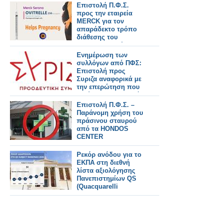
συμπεριφορά –
Επιστολή Π.Φ.Σ.
Κάποια πρέπει να
προς την εταιρεία
τιμωρηθεί
MERCK για τον
απαράδεκτο τρόπο
διάθεσης του
φαρμακευτικού
σκευάσματος Ovitrelle
Ενημέρωση των
στα ιδιωτικά
συλλόγων από ΠΦΣ:
φαρμακεία
Επιστολή προς
Συριζα αναφορικά με
την επερώτηση που
κατέθεσαν Βουλευτές
του για τα ΜΗΣΥΦΑ
Επιστολή Π.Φ.Σ. –
Παράνομη χρήση του
πράσινου σταυρού
από τα HONDOS
CENTER
Ρεκόρ ανόδου για το
ΕΚΠΑ στη διεθνή
λίστα αξιολόγησης
Πανεπιστημίων QS
(Quacquarelli
Symonds)