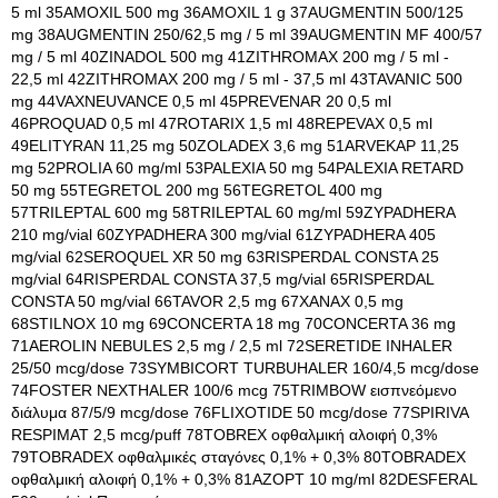
5 ml 35AMOXIL 500 mg 36AMOXIL 1 g 37AUGMENTIN 500/125
mg 38AUGMENTIN 250/62,5 mg / 5 ml 39AUGMENTIN MF 400/57
mg / 5 ml 40ZINADOL 500 mg 41ZITHROMAX 200 mg / 5 ml -
22,5 ml 42ZITHROMAX 200 mg / 5 ml - 37,5 ml 43TAVANIC 500
mg 44VAXNEUVANCE 0,5 ml 45PREVENAR 20 0,5 ml
46PROQUAD 0,5 ml 47ROTARIX 1,5 ml 48REPEVAX 0,5 ml
49ELITYRAN 11,25 mg 50ZOLADEX 3,6 mg 51ARVEKAP 11,25
mg 52PROLIA 60 mg/ml 53PALEXIA 50 mg 54PALEXIA RETARD
50 mg 55TEGRETOL 200 mg 56TEGRETOL 400 mg
57TRILEPTAL 600 mg 58TRILEPTAL 60 mg/ml 59ZYPADHERA
210 mg/vial 60ZYPADHERA 300 mg/vial 61ZYPADHERA 405
mg/vial 62SEROQUEL XR 50 mg 63RISPERDAL CONSTA 25
mg/vial 64RISPERDAL CONSTA 37,5 mg/vial 65RISPERDAL
CONSTA 50 mg/vial 66TAVOR 2,5 mg 67XANAX 0,5 mg
68STILNOX 10 mg 69CONCERTA 18 mg 70CONCERTA 36 mg
71AEROLIN NEBULES 2,5 mg / 2,5 ml 72SERETIDE INHALER
25/50 mcg/dose 73SYMBICORT TURBUHALER 160/4,5 mcg/dose
74FOSTER NEXTHALER 100/6 mcg 75TRIMBOW εισπνεόμενο
διάλυμα 87/5/9 mcg/dose 76FLIXOTIDE 50 mcg/dose 77SPIRIVA
RESPIMAT 2,5 mcg/puff 78TOBREX οφθαλμική αλοιφή 0,3%
79TOBRADEX οφθαλμικές σταγόνες 0,1% + 0,3% 80TOBRADEX
οφθαλμική αλοιφή 0,1% + 0,3% 81AZOPT 10 mg/ml 82DESFERAL