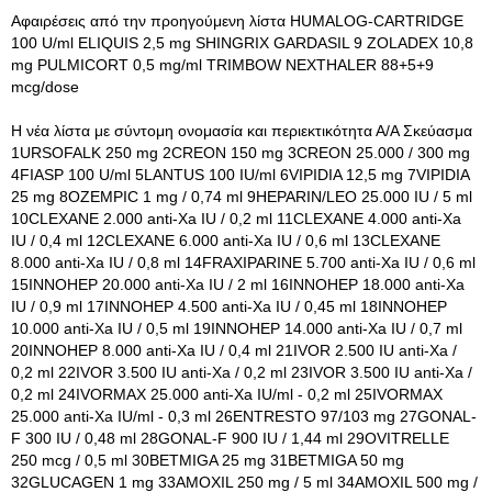
Αφαιρέσεις από την προηγούμενη λίστα HUMALOG-CARTRIDGE
100 U/ml ELIQUIS 2,5 mg SHINGRIX GARDASIL 9 ZOLADEX 10,8
mg PULMICORT 0,5 mg/ml TRIMBOW NEXTHALER 88+5+9
mcg/dose
Η νέα λίστα με σύντομη ονομασία και περιεκτικότητα Α/Α Σκεύασμα
1URSOFALK 250 mg 2CREON 150 mg 3CREON 25.000 / 300 mg
4FIASP 100 U/ml 5LANTUS 100 IU/ml 6VIPIDIA 12,5 mg 7VIPIDIA
25 mg 8OZEMPIC 1 mg / 0,74 ml 9HEPARIN/LEO 25.000 IU / 5 ml
10CLEXANE 2.000 anti-Xa IU / 0,2 ml 11CLEXANE 4.000 anti-Xa
IU / 0,4 ml 12CLEXANE 6.000 anti-Xa IU / 0,6 ml 13CLEXANE
8.000 anti-Xa IU / 0,8 ml 14FRAXIPARINE 5.700 anti-Xa IU / 0,6 ml
15INNOHEP 20.000 anti-Xa IU / 2 ml 16INNOHEP 18.000 anti-Xa
IU / 0,9 ml 17INNOHEP 4.500 anti-Xa IU / 0,45 ml 18INNOHEP
10.000 anti-Xa IU / 0,5 ml 19INNOHEP 14.000 anti-Xa IU / 0,7 ml
20INNOHEP 8.000 anti-Xa IU / 0,4 ml 21IVOR 2.500 IU anti-Xa /
0,2 ml 22IVOR 3.500 IU anti-Xa / 0,2 ml 23IVOR 3.500 IU anti-Xa /
0,2 ml 24IVORMAX 25.000 anti-Xa IU/ml - 0,2 ml 25IVORMAX
25.000 anti-Xa IU/ml - 0,3 ml 26ENTRESTO 97/103 mg 27GONAL-
F 300 IU / 0,48 ml 28GONAL-F 900 IU / 1,44 ml 29OVITRELLE
250 mcg / 0,5 ml 30BETMIGA 25 mg 31BETMIGA 50 mg
32GLUCAGEN 1 mg 33AMOXIL 250 mg / 5 ml 34AMOXIL 500 mg /