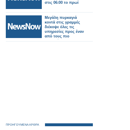
στις 06:00 το πρωί
Μεγάλη πυρκαγιά
κοντά στις γραμμές
διέκοψε όλες τις
υπηρεσίες προς έναν
από τους πιο
πολυσύχναστους
σιδηροδρομικούς
σταθμούς του
Λονδίνου.
ΠΡΟΗΓΟΥΜΕΝΑ ΑΡΘΡΑ