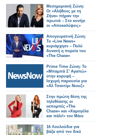
Μεσημεριανή Ζώνη:
Οι «Αλήθειες με τη
Ζήνα» πήραν την
πρωτιά – Στο κυνήγι
οι «Αποκαλύψεις»
Απογευματινή Ζώνη:
Το «Live News»
κυριάρχησε – Πολύ
δυνατή η πορεία του
«The Chase»
Prime Time Ζώνη: Το
«Μπαμπά Σ’ Αγαπώ»
στην κορυφή –
Ισχυρή παρουσία για
«Αλ Τσαντίρι Νιουζ»
Στην πρώτη θέση της
τηλεθέασης οι
εκπομπές «The
Chase» και «Χαμογέλα
και πάλι!» τον Μάιο
16 Λουλούδια για
βάζα από τον δικό