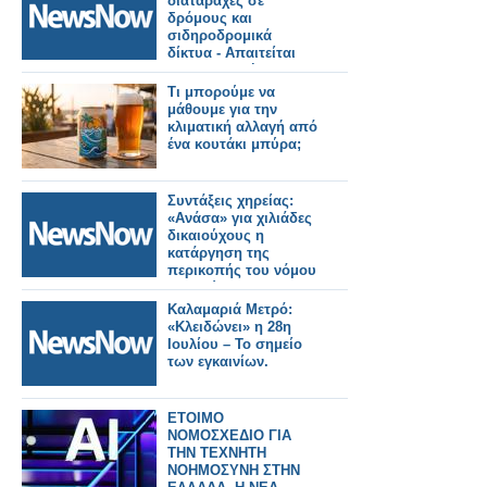
διαταραχές σε
δρόμους και
σιδηροδρομικά
δίκτυα - Απαιτείται
προσαρμογή στην
κλιματική αλλαγή.
Τι μπορούμε να
μάθουμε για την
κλιματική αλλαγή από
ένα κουτάκι μπύρα;
Συντάξεις χηρείας:
«Ανάσα» για χιλιάδες
δικαιούχους η
κατάργηση της
περικοπής του νόμου
Κατρούγκαλου –
Παραδείγματα.
Καλαμαριά Μετρό:
«Κλειδώνει» η 28η
Ιουλίου – Το σημείο
των εγκαινίων.
ΕΤΟΙΜΟ
ΝΟΜΟΣΧΕΔΙΟ ΓΙΑ
ΤΗΝ ΤΕΧΝΗΤΗ
ΝΟΗΜΟΣΥΝΗ ΣΤΗΝ