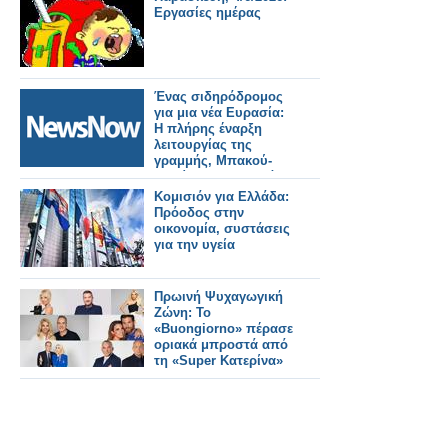
Εργασίες ημέρας
Ένας σιδηρόδρομος
για μια νέα Ευρασία:
Η πλήρης έναρξη
λειτουργίας της
γραμμής, Μπακού-
Τιφλίδα-Καρς, αλλάζει
τα δεδομένα.
Κομισιόν για Ελλάδα:
Πρόοδος στην
οικονομία, συστάσεις
για την υγεία
Πρωινή Ψυχαγωγική
Ζώνη: Το
«Buongiorno» πέρασε
οριακά μπροστά από
τη «Super Κατερίνα»