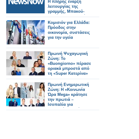
Η πλήρης έναρξη
λειτουργίας της
γραμμής, Μπακού-
Τιφλίδα-Καρς, αλλάζει
τα δεδομένα.
Κομισιόν για Ελλάδα:
Πρόοδος στην
οικονομία, συστάσεις
για την υγεία
Πρωινή Ψυχαγωγική
Ζώνη: Το
«Buongiorno» πέρασε
οριακά μπροστά από
τη «Super Κατερίνα»
Πρωινή Ενημερωτική
Ζώνη: Η «Κοινωνία
Ώρα Mega» κράτησε
την πρωτιά –
Ισοπαλία για
«Καλημέρα Ελλάδα»
και «Νωρίς – Νωρίς»