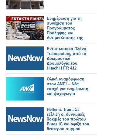
Ενημέρωση για τη
συνέχιση του
Προγράμματος
Πρόληψης και
Αντιμετώπισης της
Παχυσαρκίας και για
την εξόφληση των
Εντυπωσιακά Πλάνα
οφειλών των μηνών
Trainspotting από τα
Μαΐου και Ιουνίου
Δοκιμαστικά
Δρομολόγια του
Hitachi HTR 412
Ολική αναμόρφωση
στον ΑΝΤ1 – Νέα
εποχή για ενημέρωση
και ψυχαγωγία
Hellenic Train: Σε
εξέλιξη οι δυναμικές
δοκιμές του πρώτου
Blues IC και άφιξη του
δεύτερου συρμού
στην Ελλάδα.