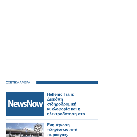
ΣΧΕΤΙΚΑ ΑΡΘΡΑ
Hellenic Train:
Διεκόπη
σιδηροδρομική
κυκλοφορία και η
ηλεκτροδότηση στο
τμήμα Οινόη –
Χαλκίδα, εξαιτίας
Ενημέρωση
πυρκαγιάς.
πληγέντων από
πυρκαγιές.