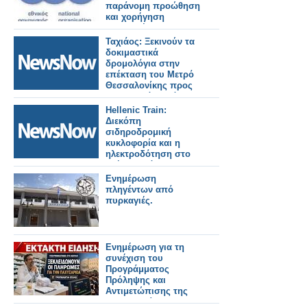
παράνομη προώθηση
και χορήγηση
«ενδοφλέβιων
θεραπειών» ως
Ταχιάος: Ξεκινούν τα
συμπληρωμάτων
δοκιμαστικά
διατροφής
δρομολόγια στην
επέκταση του Μετρό
Θεσσαλονίκης προς
Καλαμαριά – Στόχος η
λειτουργία έως το
Hellenic Train:
τέλος του μήνα.
Διεκόπη
σιδηροδρομική
κυκλοφορία και η
ηλεκτροδότηση στο
τμήμα Οινόη –
Χαλκίδα, εξαιτίας
Ενημέρωση
πυρκαγιάς.
πληγέντων από
πυρκαγιές.
Ενημέρωση για τη
συνέχιση του
Προγράμματος
Πρόληψης και
Αντιμετώπισης της
Παχυσαρκίας και για