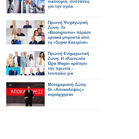
οικονομία, συστάσεις
για την υγεία
Πρωινή Ψυχαγωγική
Ζώνη: Το
«Buongiorno» πέρασε
οριακά μπροστά από
τη «Super Κατερίνα»
Πρωινή Ενημερωτική
Ζώνη: Η «Κοινωνία
Ώρα Mega» κράτησε
την πρωτιά –
Ισοπαλία για
«Καλημέρα Ελλάδα»
και «Νωρίς – Νωρίς»
Μεσημεριανή Ζώνη:
Οι «Αποκαλύψεις»
κυριάρχησαν