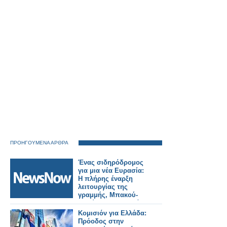
την εξόφληση των
οφειλών των μηνών
Μαΐου και Ιουνίου
ΠΡΟΗΓΟΥΜΕΝΑ ΑΡΘΡΑ
Ένας σιδηρόδρομος
για μια νέα Ευρασία:
Η πλήρης έναρξη
λειτουργίας της
γραμμής, Μπακού-
Τιφλίδα-Καρς, αλλάζει
τα δεδομένα.
Κομισιόν για Ελλάδα:
Πρόοδος στην