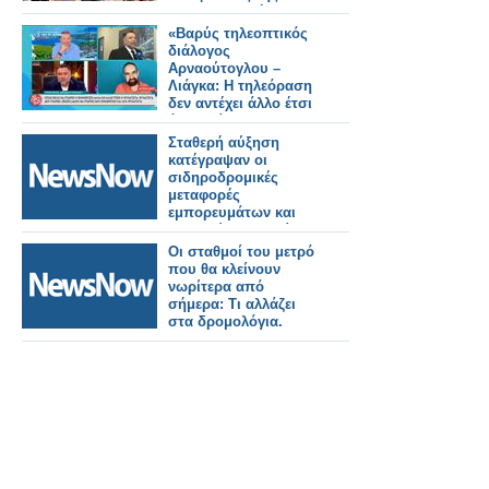
Φαρμακευτικής
Σχολής ΑΠΘ
«Βαρύς τηλεοπτικός
διάλογος
Αρναούτογλου –
Λιάγκα: Η τηλεόραση
δεν αντέχει άλλο έτσι
όπως είναι
Σταθερή αύξηση
κατέγραψαν οι
σιδηροδρομικές
μεταφορές
εμπορευμάτων και
επιβατών στην Κίνα
τους πρώτους πέντε
Οι σταθμοί του μετρό
μήνες.
που θα κλείνουν
νωρίτερα από
σήμερα: Τι αλλάζει
στα δρομολόγια.