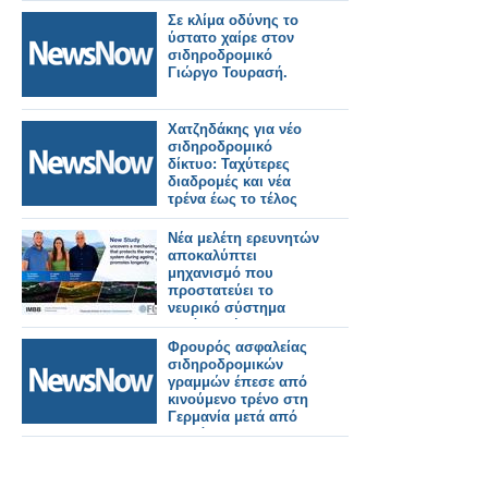
Σε κλίμα οδύνης το
ύστατο χαίρε στον
σιδηροδρομικό
Γιώργο Τουρασή.
Χατζηδάκης για νέο
σιδηροδρομικό
δίκτυο: Ταχύτερες
διαδρομές και νέα
τρένα έως το τέλος
του 2026.
Νέα μελέτη ερευνητών
αποκαλύπτει
μηχανισμό που
προστατεύει το
νευρικό σύστημα
κατά τη γήρανση και
προάγει τη μακροζωία
Φρουρός ασφαλείας
σιδηροδρομικών
γραμμών έπεσε από
κινούμενο τρένο στη
Γερμανία μετά από
διαμάχη.