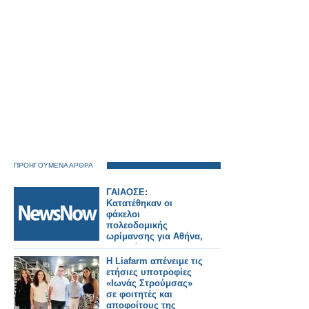
ΠΡΟΗΓΟΥΜΕΝΑ ΑΡΘΡΑ
ΓΑΙΑΟΣΕ:
Κατατέθηκαν οι
φάκελοι
πολεοδομικής
ωρίμανσης για Αθήνα,
Πειραιά και
Θεσσαλονίκη – Νέα
Η Liafarm απένειμε τις
εποχή για τους
ετήσιες υποτροφίες
σιδηροδρομικούς
«Ιωνάς Στρούμσας»
σταθμούς.
σε φοιτητές και
αποφοίτους της