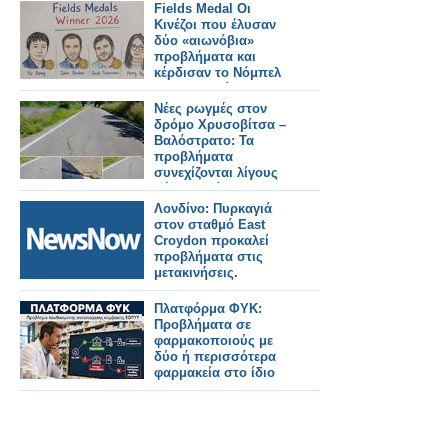
εκτροχιάστηκε.
Fields Medal Οι
Κινέζοι που έλυσαν
δύο «αιωνόβια»
προβλήματα και
κέρδισαν το Νόμπελ
Μαθηματικών
Νέες ρωγμές στον
δρόμο Χρυσοβίτσα –
Βαλόστρατο: Τα
προβλήματα
συνεχίζονται λίγους
μήνες μετά την
ασφαλτόστρωση
Λονδίνο: Πυρκαγιά
στον σταθμό East
Croydon προκαλεί
προβλήματα στις
μετακινήσεις.
Πλατφόρμα ΦΥΚ:
Προβλήματα σε
φαρμακοποιούς με
δύο ή περισσότερα
φαρμακεία στο ίδιο
ΑΦΜ