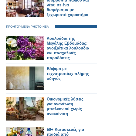
Ισορροπία παλιού και
νέου σε ένα
διαμέρισμα με
ξεχωριστό χαρακτήρα
ΠΡΟΗΓΟΥΜΕΝΑ PHOTO ΝΕΑ
Λουλούδια της
Μεγάλης Εβδομάδας:
ανοιξιάτικα λουλούδια
και πασχαλινές
παραδόσεις
Βάψιμο με
τεχνοτροπίες: πλήρης
οδηγός
Οικονομικές λύσεις
για ανανέωση
μπαλκονιού χωρίς
ανακαίνιση
60+ Κατασκευές για
παιδιά από