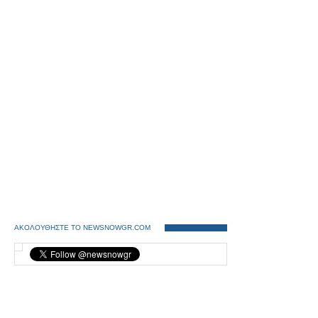
ΑΚΟΛΟΥΘΗΣΤΕ ΤΟ NEWSNOWGR.COM