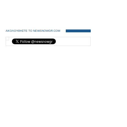
ΑΚΟΛΟΥΘΗΣΤΕ ΤΟ NEWSNOWGR.COM