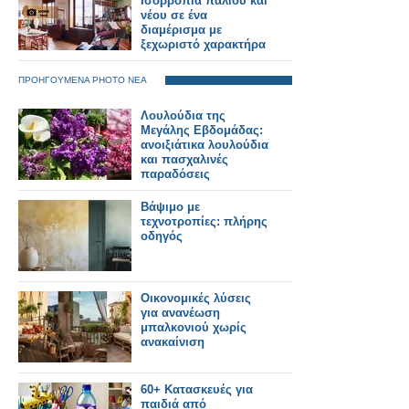
Ισορροπία παλιού και
νέου σε ένα
διαμέρισμα με
ξεχωριστό χαρακτήρα
ΠΡΟΗΓΟΥΜΕΝΑ PHOTO ΝΕΑ
Λουλούδια της
Μεγάλης Εβδομάδας:
ανοιξιάτικα λουλούδια
και πασχαλινές
παραδόσεις
Βάψιμο με
τεχνοτροπίες: πλήρης
οδηγός
Οικονομικές λύσεις
για ανανέωση
μπαλκονιού χωρίς
ανακαίνιση
60+ Κατασκευές για
παιδιά από