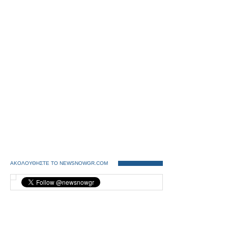
ΑΚΟΛΟΥΘΗΣΤΕ ΤΟ NEWSNOWGR.COM