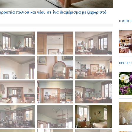
ροπία παλιού και νέου σε ένα διαμέρισμα με ξεχωριστό
Η ΦΩΤΟΓ
ΠΡΟΗΓΟ