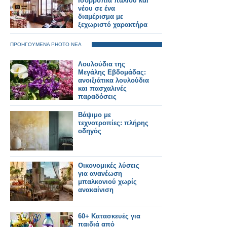
Ισορροπία παλιού και
νέου σε ένα
διαμέρισμα με
ξεχωριστό χαρακτήρα
ΠΡΟΗΓΟΥΜΕΝΑ PHOTO ΝΕΑ
Λουλούδια της
Μεγάλης Εβδομάδας:
ανοιξιάτικα λουλούδια
και πασχαλινές
παραδόσεις
Βάψιμο με
τεχνοτροπίες: πλήρης
οδηγός
Οικονομικές λύσεις
για ανανέωση
μπαλκονιού χωρίς
ανακαίνιση
60+ Κατασκευές για
παιδιά από