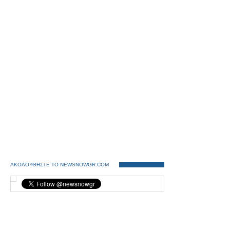
ΑΚΟΛΟΥΘΗΣΤΕ ΤΟ NEWSNOWGR.COM