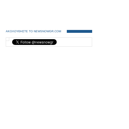
ΑΚΟΛΟΥΘΗΣΤΕ ΤΟ NEWSNOWGR.COM