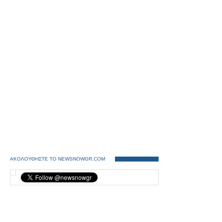
ΑΚΟΛΟΥΘΗΣΤΕ ΤΟ NEWSNOWGR.COM