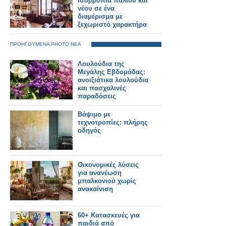
Ισορροπία παλιού και
νέου σε ένα
διαμέρισμα με
ξεχωριστό χαρακτήρα
ΠΡΟΗΓΟΥΜΕΝΑ PHOTO ΝΕΑ
Λουλούδια της
Μεγάλης Εβδομάδας:
ανοιξιάτικα λουλούδια
και πασχαλινές
παραδόσεις
Βάψιμο με
τεχνοτροπίες: πλήρης
οδηγός
Οικονομικές λύσεις
για ανανέωση
μπαλκονιού χωρίς
ανακαίνιση
60+ Κατασκευές για
παιδιά από