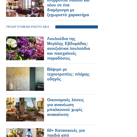
Ισορροπία παλιού και
νέου σε ένα
διαμέρισμα με
ξεχωριστό χαρακτήρα
ΠΡΟΗΓΟΥΜΕΝΑ PHOTO ΝΕΑ
Λουλούδια της
Μεγάλης Εβδομάδας:
ανοιξιάτικα λουλούδια
και πασχαλινές
παραδόσεις
Βάψιμο με
τεχνοτροπίες: πλήρης
οδηγός
Οικονομικές λύσεις
για ανανέωση
μπαλκονιού χωρίς
ανακαίνιση
60+ Κατασκευές για
παιδιά από