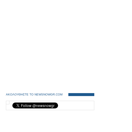
ΑΚΟΛΟΥΘΗΣΤΕ ΤΟ NEWSNOWGR.COM