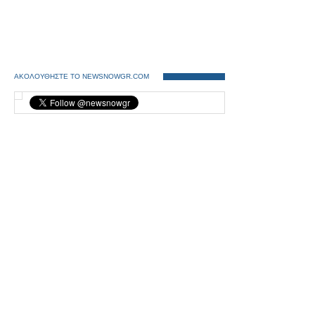
ΑΚΟΛΟΥΘΗΣΤΕ ΤΟ NEWSNOWGR.COM