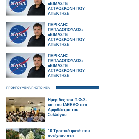
«ΕΙΜΑΣΤΕ
ΑΣΤΡΟΣΚΟΝΗ ΠΟΥ
ΑΠΕΚΤΗΣΕ
ΣΥΝΕΙΔΗΣΗ» – Ο
ΗΓΕΤΗΣ ΤΗΣ NASA
ΠΕΡΙΚΛΗΣ
ΠΙΣΩ ΑΠΟ ΤΟ Artemis
ΠΑΠΑΔΟΠΟΥΛΟΣ:
II
«ΕΙΜΑΣΤΕ
ΑΣΤΡΟΣΚΟΝΗ ΠΟΥ
ΑΠΕΚΤΗΣΕ
ΣΥΝΕΙΔΗΣΗ» – Ο
ΗΓΕΤΗΣ ΤΗΣ NASA
ΠΕΡΙΚΛΗΣ
ΠΙΣΩ ΑΠΟ ΤΟ Artemis
ΠΑΠΑΔΟΠΟΥΛΟΣ:
II
«ΕΙΜΑΣΤΕ
ΑΣΤΡΟΣΚΟΝΗ ΠΟΥ
ΑΠΕΚΤΗΣΕ
ΣΥΝΕΙΔΗΣΗ» – Ο
ΗΓΕΤΗΣ ΤΗΣ NASA
ΠΡΟΗΓΟΥΜΕΝΑ PHOTO ΝΕΑ
ΠΙΣΩ ΑΠΟ ΤΟ Artemis
II
Ημερίδες του Π.Φ.Σ.
και του ΙΔΕΕΑΦ στο
Αμφιθέατρο του
Συλλόγου
10 Τροπικά φυτά που
αντέχουν στο