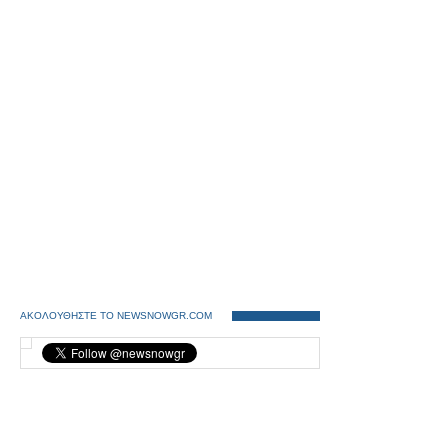
ΑΚΟΛΟΥΘΗΣΤΕ ΤΟ NEWSNOWGR.COM