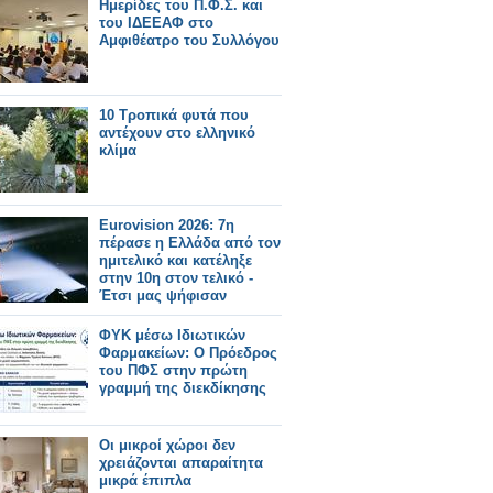
Ημερίδες του Π.Φ.Σ. και
του ΙΔΕΕΑΦ στο
Αμφιθέατρο του Συλλόγου
10 Τροπικά φυτά που
αντέχουν στο ελληνικό
κλίμα
Eurovision 2026: 7η
πέρασε η Ελλάδα από τον
ημιτελικό και κατέληξε
στην 10η στον τελικό -
Έτσι μας ψήφισαν
ΦΥΚ μέσω Ιδιωτικών
Φαρμακείων: Ο Πρόεδρος
του ΠΦΣ στην πρώτη
γραμμή της διεκδίκησης
Οι μικροί χώροι δεν
χρειάζονται απαραίτητα
μικρά έπιπλα