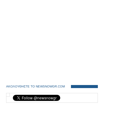
ΑΚΟΛΟΥΘΗΣΤΕ ΤΟ NEWSNOWGR.COM