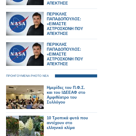
ΑΠΕΚΤΗΣΕ
ΣΥΝΕΙΔΗΣΗ» – Ο
ΗΓΕΤΗΣ ΤΗΣ NASA
ΠΕΡΙΚΛΗΣ
ΠΙΣΩ ΑΠΟ ΤΟ Artemis
ΠΑΠΑΔΟΠΟΥΛΟΣ:
II
«ΕΙΜΑΣΤΕ
ΑΣΤΡΟΣΚΟΝΗ ΠΟΥ
ΑΠΕΚΤΗΣΕ
ΣΥΝΕΙΔΗΣΗ» – Ο
ΗΓΕΤΗΣ ΤΗΣ NASA
ΠΕΡΙΚΛΗΣ
ΠΙΣΩ ΑΠΟ ΤΟ Artemis
ΠΑΠΑΔΟΠΟΥΛΟΣ:
II
«ΕΙΜΑΣΤΕ
ΑΣΤΡΟΣΚΟΝΗ ΠΟΥ
ΑΠΕΚΤΗΣΕ
ΣΥΝΕΙΔΗΣΗ» – Ο
ΗΓΕΤΗΣ ΤΗΣ NASA
ΠΡΟΗΓΟΥΜΕΝΑ PHOTO ΝΕΑ
ΠΙΣΩ ΑΠΟ ΤΟ Artemis
II
Ημερίδες του Π.Φ.Σ.
και του ΙΔΕΕΑΦ στο
Αμφιθέατρο του
Συλλόγου
10 Τροπικά φυτά που
αντέχουν στο
ελληνικό κλίμα