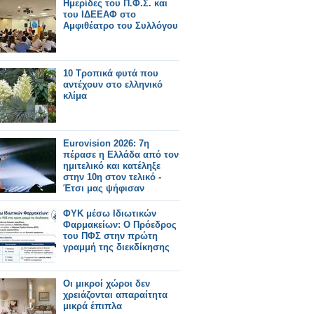
Ημερίδες του Π.Φ.Σ. και
του ΙΔΕΕΑΦ στο
Αμφιθέατρο του Συλλόγου
10 Τροπικά φυτά που
αντέχουν στο ελληνικό
κλίμα
Eurovision 2026: 7η
πέρασε η Ελλάδα από τον
ημιτελικό και κατέληξε
στην 10η στον τελικό -
Έτσι μας ψήφισαν
ΦΥΚ μέσω Ιδιωτικών
Φαρμακείων: Ο Πρόεδρος
του ΠΦΣ στην πρώτη
γραμμή της διεκδίκησης
Οι μικροί χώροι δεν
χρειάζονται απαραίτητα
μικρά έπιπλα