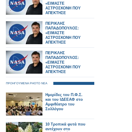
«ΕΙΜΑΣΤΕ
ΑΣΤΡΟΣΚΟΝΗ ΠΟΥ
ΑΠΕΚΤΗΣΕ
ΣΥΝΕΙΔΗΣΗ» – Ο
ΗΓΕΤΗΣ ΤΗΣ NASA
ΠΕΡΙΚΛΗΣ
ΠΙΣΩ ΑΠΟ ΤΟ Artemis
ΠΑΠΑΔΟΠΟΥΛΟΣ:
II
«ΕΙΜΑΣΤΕ
ΑΣΤΡΟΣΚΟΝΗ ΠΟΥ
ΑΠΕΚΤΗΣΕ
ΣΥΝΕΙΔΗΣΗ» – Ο
ΗΓΕΤΗΣ ΤΗΣ NASA
ΠΕΡΙΚΛΗΣ
ΠΙΣΩ ΑΠΟ ΤΟ Artemis
ΠΑΠΑΔΟΠΟΥΛΟΣ:
II
«ΕΙΜΑΣΤΕ
ΑΣΤΡΟΣΚΟΝΗ ΠΟΥ
ΑΠΕΚΤΗΣΕ
ΣΥΝΕΙΔΗΣΗ» – Ο
ΗΓΕΤΗΣ ΤΗΣ NASA
ΠΡΟΗΓΟΥΜΕΝΑ PHOTO ΝΕΑ
ΠΙΣΩ ΑΠΟ ΤΟ Artemis
II
Ημερίδες του Π.Φ.Σ.
και του ΙΔΕΕΑΦ στο
Αμφιθέατρο του
Συλλόγου
10 Τροπικά φυτά που
αντέχουν στο