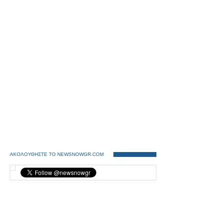
ΑΚΟΛΟΥΘΗΣΤΕ ΤΟ NEWSNOWGR.COM