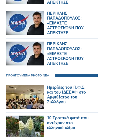
ΑΠΕΚΤΗΣΕ
ΣΥΝΕΙΔΗΣΗ» – Ο
ΗΓΕΤΗΣ ΤΗΣ NASA
ΠΕΡΙΚΛΗΣ
ΠΙΣΩ ΑΠΟ ΤΟ Artemis
ΠΑΠΑΔΟΠΟΥΛΟΣ:
II
«ΕΙΜΑΣΤΕ
ΑΣΤΡΟΣΚΟΝΗ ΠΟΥ
ΑΠΕΚΤΗΣΕ
ΣΥΝΕΙΔΗΣΗ» – Ο
ΗΓΕΤΗΣ ΤΗΣ NASA
ΠΕΡΙΚΛΗΣ
ΠΙΣΩ ΑΠΟ ΤΟ Artemis
ΠΑΠΑΔΟΠΟΥΛΟΣ:
II
«ΕΙΜΑΣΤΕ
ΑΣΤΡΟΣΚΟΝΗ ΠΟΥ
ΑΠΕΚΤΗΣΕ
ΣΥΝΕΙΔΗΣΗ» – Ο
ΗΓΕΤΗΣ ΤΗΣ NASA
ΠΡΟΗΓΟΥΜΕΝΑ PHOTO ΝΕΑ
ΠΙΣΩ ΑΠΟ ΤΟ Artemis
II
Ημερίδες του Π.Φ.Σ.
και του ΙΔΕΕΑΦ στο
Αμφιθέατρο του
Συλλόγου
10 Τροπικά φυτά που
αντέχουν στο
ελληνικό κλίμα