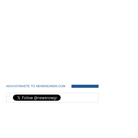
ΑΚΟΛΟΥΘΗΣΤΕ ΤΟ NEWSNOWGR.COM