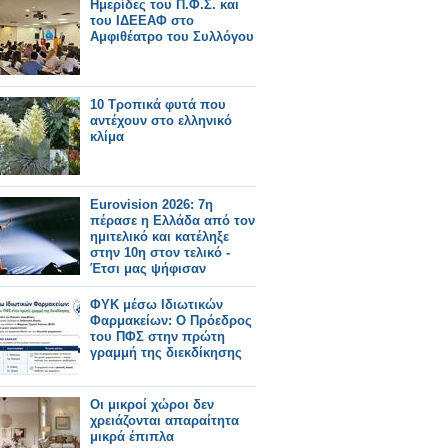
Ημερίδες του Π.Φ.Σ. και
του ΙΔΕΕΑΦ στο
Αμφιθέατρο του Συλλόγου
10 Τροπικά φυτά που
αντέχουν στο ελληνικό
κλίμα
Eurovision 2026: 7η
πέρασε η Ελλάδα από τον
ημιτελικό και κατέληξε
στην 10η στον τελικό -
Έτσι μας ψήφισαν
ΦΥΚ μέσω Ιδιωτικών
Φαρμακείων: Ο Πρόεδρος
του ΠΦΣ στην πρώτη
γραμμή της διεκδίκησης
Οι μικροί χώροι δεν
χρειάζονται απαραίτητα
μικρά έπιπλα