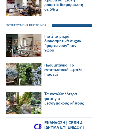
Χρώμα και ζεστή
ρουστίκ διαμόρφωση
σε 54τμ
ΠΡΟΗΓΟΥΜΕΝΑ PHOTO ΝΕΑ
Γιατί τα μικρά
διακοσμητικά συχνά
“φορτώνουν” τον
χώρο
Πλουμπάγκο. Το
εντυπωσιακό ...μπλε
Γιασεμί
Τα καταλληλότερα
φυτά για
μεσογειακούς κήπους
ΕΚΔΗΛΩΣΗ | CERN &
ΙΔΡΥΜΑ ΕΥΓΕΝΙΔΟΥ |