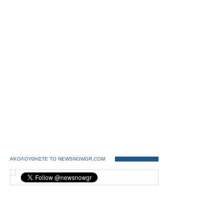
ΑΚΟΛΟΥΘΗΣΤΕ ΤΟ NEWSNOWGR.COM