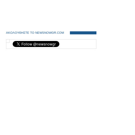
ΑΚΟΛΟΥΘΗΣΤΕ ΤΟ NEWSNOWGR.COM