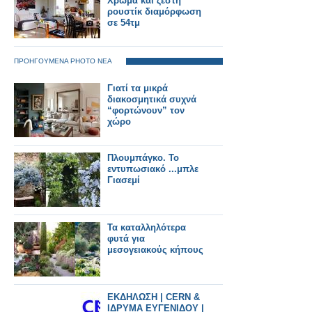
Χρώμα και ζεστή
ρουστίκ διαμόρφωση
σε 54τμ
ΠΡΟΗΓΟΥΜΕΝΑ PHOTO ΝΕΑ
Γιατί τα μικρά
διακοσμητικά συχνά
“φορτώνουν” τον
χώρο
Πλουμπάγκο. Το
εντυπωσιακό ...μπλε
Γιασεμί
Τα καταλληλότερα
φυτά για
μεσογειακούς κήπους
ΕΚΔΗΛΩΣΗ | CERN &
ΙΔΡΥΜΑ ΕΥΓΕΝΙΔΟΥ |