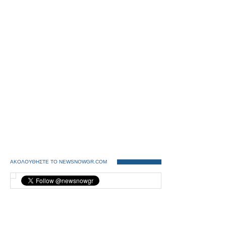
ΑΚΟΛΟΥΘΗΣΤΕ ΤΟ NEWSNOWGR.COM