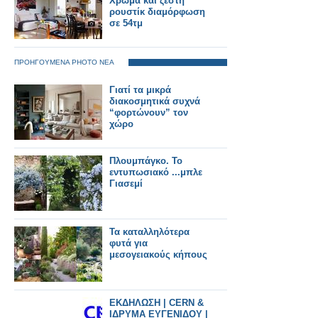
Χρώμα και ζεστή
ρουστίκ διαμόρφωση
σε 54τμ
ΠΡΟΗΓΟΥΜΕΝΑ PHOTO ΝΕΑ
Γιατί τα μικρά
διακοσμητικά συχνά
“φορτώνουν” τον
χώρο
Πλουμπάγκο. Το
εντυπωσιακό ...μπλε
Γιασεμί
Τα καταλληλότερα
φυτά για
μεσογειακούς κήπους
ΕΚΔΗΛΩΣΗ | CERN &
ΙΔΡΥΜΑ ΕΥΓΕΝΙΔΟΥ |