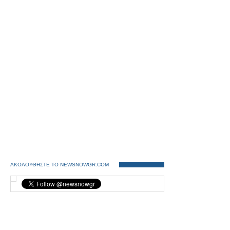
ΑΚΟΛΟΥΘΗΣΤΕ ΤΟ NEWSNOWGR.COM