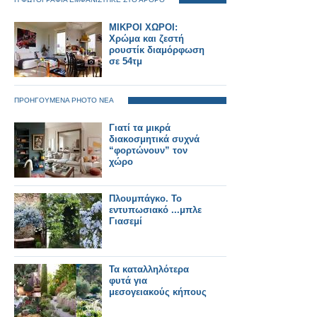
ΜΙΚΡΟΙ ΧΩΡΟΙ:
Χρώμα και ζεστή
ρουστίκ διαμόρφωση
σε 54τμ
ΠΡΟΗΓΟΥΜΕΝΑ PHOTO ΝΕΑ
Γιατί τα μικρά
διακοσμητικά συχνά
“φορτώνουν” τον
χώρο
Πλουμπάγκο. Το
εντυπωσιακό ...μπλε
Γιασεμί
Τα καταλληλότερα
φυτά για
μεσογειακούς κήπους