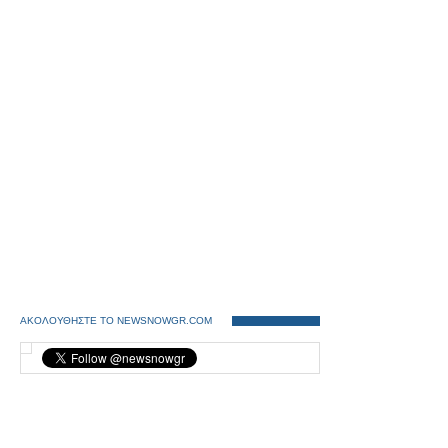
ΑΚΟΛΟΥΘΗΣΤΕ ΤΟ NEWSNOWGR.COM