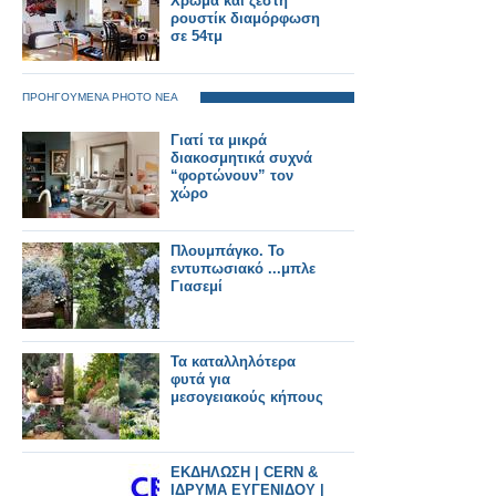
Χρώμα και ζεστή
ρουστίκ διαμόρφωση
σε 54τμ
ΠΡΟΗΓΟΥΜΕΝΑ PHOTO ΝΕΑ
Γιατί τα μικρά
διακοσμητικά συχνά
“φορτώνουν” τον
χώρο
Πλουμπάγκο. Το
εντυπωσιακό ...μπλε
Γιασεμί
Τα καταλληλότερα
φυτά για
μεσογειακούς κήπους
ΕΚΔΗΛΩΣΗ | CERN &
ΙΔΡΥΜΑ ΕΥΓΕΝΙΔΟΥ |