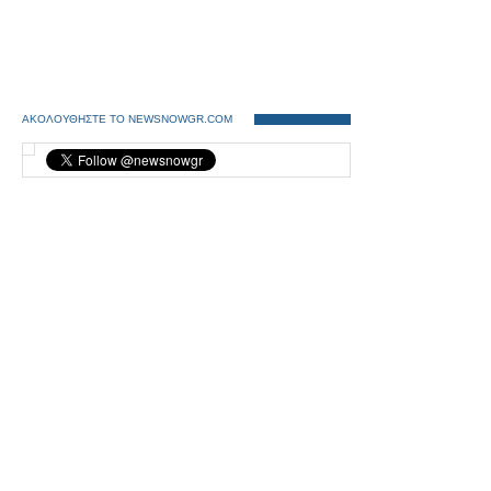
ΑΚΟΛΟΥΘΗΣΤΕ ΤΟ NEWSNOWGR.COM