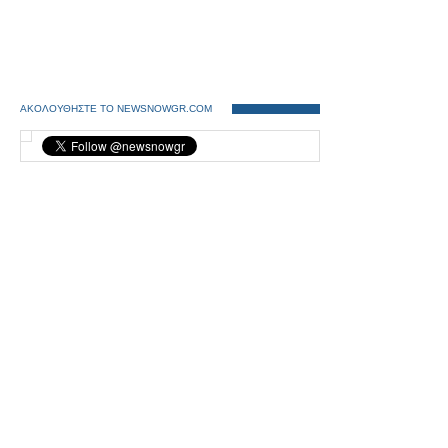
ΑΚΟΛΟΥΘΗΣΤΕ ΤΟ NEWSNOWGR.COM