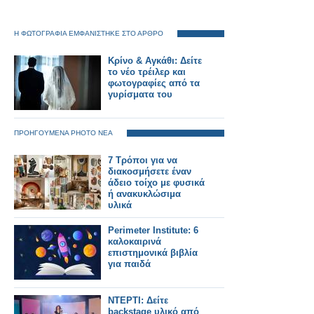
Η ΦΩΤΟΓΡΑΦΙΑ ΕΜΦΑΝΙΣΤΗΚΕ ΣΤΟ ΑΡΘΡΟ
Κρίνο & Αγκάθι: Δείτε
το νέο τρέιλερ και
φωτογραφίες από τα
γυρίσματα του
ΠΡΟΗΓΟΥΜΕΝΑ PHOTO ΝΕΑ
7 Τρόποι για να
διακοσμήσετε έναν
άδειο τοίχο με φυσικά
ή ανακυκλώσιμα
υλικά
Perimeter Institute: 6
καλοκαιρινά
επιστημονικά βιβλία
για παιδά
ΝΤΕΡΤΙ: Δείτε
backstage υλικό από