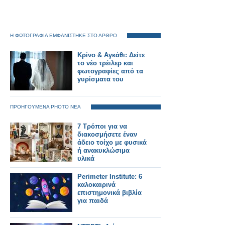
Η ΦΩΤΟΓΡΑΦΙΑ ΕΜΦΑΝΙΣΤΗΚΕ ΣΤΟ ΑΡΘΡΟ
Κρίνο & Αγκάθι: Δείτε
το νέο τρέιλερ και
φωτογραφίες από τα
γυρίσματα του
ΠΡΟΗΓΟΥΜΕΝΑ PHOTO ΝΕΑ
7 Τρόποι για να
διακοσμήσετε έναν
άδειο τοίχο με φυσικά
ή ανακυκλώσιμα
υλικά
Perimeter Institute: 6
καλοκαιρινά
επιστημονικά βιβλία
για παιδά